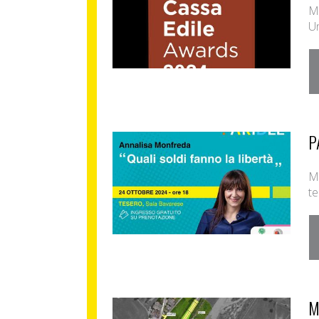
M
Un
P
Mi
te
M