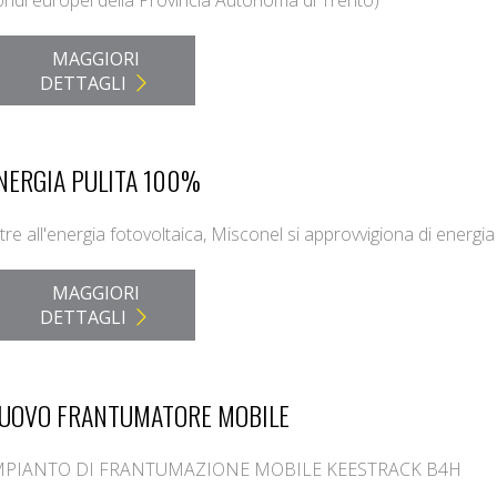
ndi europei della Provincia Autonoma di Trento)
MAGGIORI
DETTAGLI
NERGIA PULITA 100%
tre all'energia fotovoltaica, Misconel si approvvigiona di energi
MAGGIORI
DETTAGLI
UOVO FRANTUMATORE MOBILE
MPIANTO DI FRANTUMAZIONE MOBILE KEESTRACK B4H