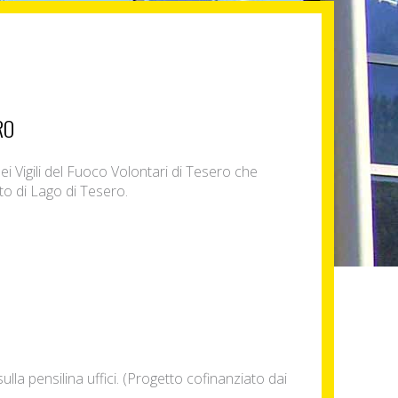
RO
i Vigili del Fuoco Volontari di Tesero che
o di Lago di Tesero.
ulla pensilina uffici. (Progetto cofinanziato dai