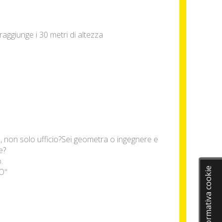
raggiunge i 30 metri di altezza
io, non solo ufficio?Sei geometra o ingegnere e
e?
.
Informativa cookie
FO"