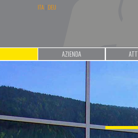
ITA
|
DEU
AZIENDA
ATT