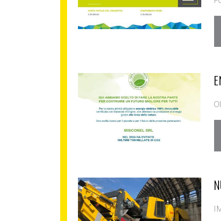
Fo
E
Ol
N
I