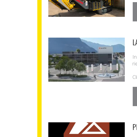
L
In
ri
Cl
P