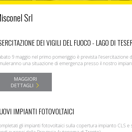
Misconel Srl
SERCITAZIONE DEI VIGILI DEL FUOCO - LAGO DI TESE
bato 9 maggio nel primo pomeriggio è prevista l'esercitazione de
muleranno una situazione di emergenza presso il nostro impiant
MAGGIORI
DETTAGLI
UOVI IMPIANTI FOTOVOLTAICI
mpletati gli impianti fotovoltaici sulla copertura impianto CLS e s