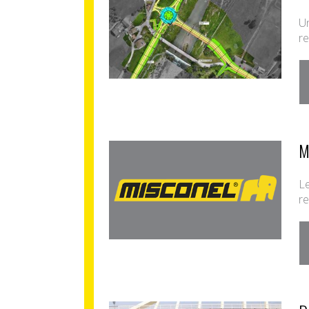
Un
re
M
Le
r