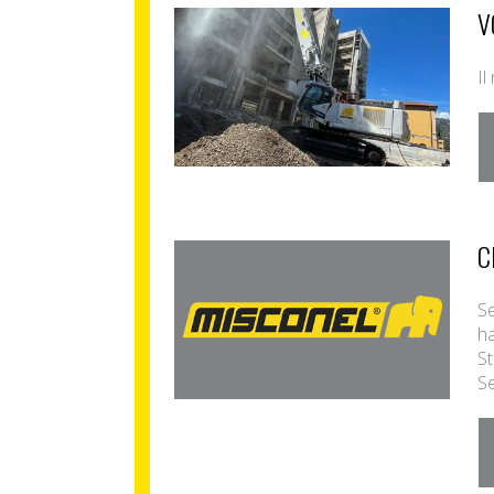
V
Il
C
Se
ha
St
Se