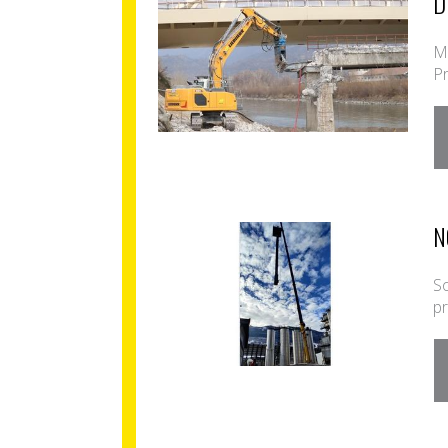
D
Me
Pr
N
So
pr